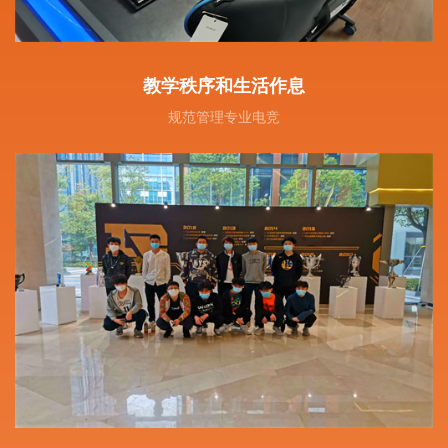
教学秩序和生活作息
规范管理专业电竞