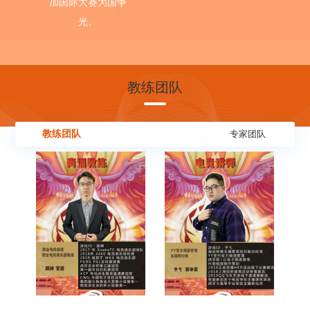
加国际大赛为国争
光。
教练团队
教练团队
专家团队