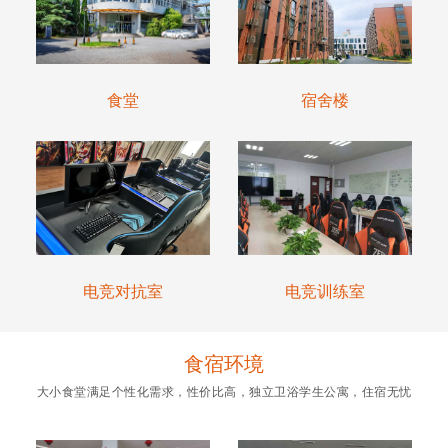
食堂
宿舍楼
电竞对抗室
电竞训练室
食宿环境
大小食堂满足个性化需求，性价比高，独立卫浴学生公寓，住宿无忧