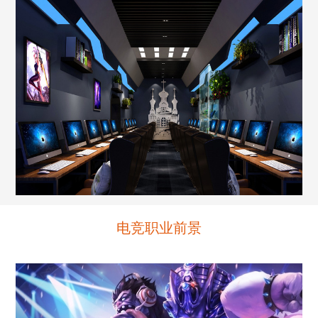
电竞职业前景