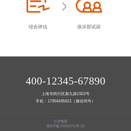
综合评估
俱乐部试训
400-12345-67890
上海市闵行区新九路1502号
手机：17856495621（微信同号）
小艾电竞
琼ICP备15003371号-23