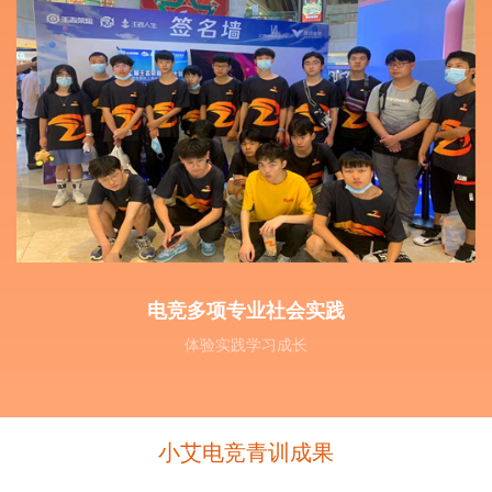
电竞多项专业社会实践
体验实践学习成长
小艾电竞青训成果