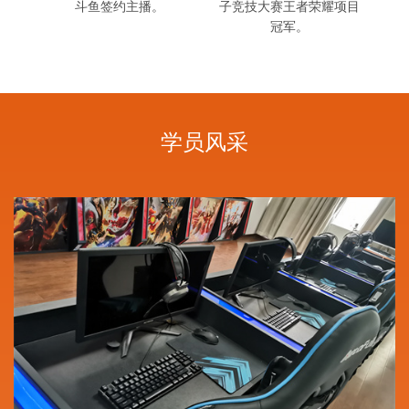
斗鱼签约主播。
子竞技大赛王者荣耀项目
冠军。
学员风采