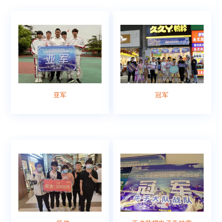
亚军
冠军